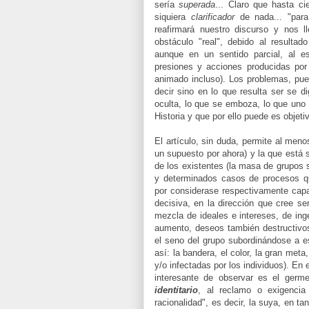
sería
superada
... Claro que hasta c
siquiera
clarificador
de nada... "para
reafirmará nuestro discurso y nos 
obstáculo "real", debido al resulta
aunque en un sentido parcial, al 
presiones y acciones producidas po
animado incluso). Los problemas, pue
decir sino en lo que resulta ser se d
oculta, lo que se emboza, lo que uno c
Historia y que por ello puede es objetiv
El artículo, sin duda, permite al men
un supuesto por ahora) y la que está 
de los existentes (la masa de grupos 
y determinados casos de procesos qu
por considerase respectivamente capa
decisiva, en la dirección que cree s
mezcla de ideales e intereses, de in
aumento, deseos también destructivos
el seno del grupo subordinándose a e
así: la bandera, el color, la gran met
y/o infectadas por los individuos). En e
interesante de observar es el germ
identitario
, al reclamo o exigenci
racionalidad", es decir, la suya, en 