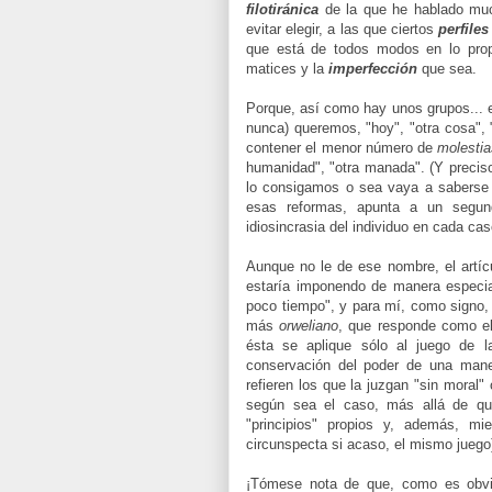
filotiránica
de la que he hablado muc
evitar elegir, a las que ciertos
perfile
que está de todos modos en lo prop
matices y la
imperfección
que sea.
Porque, así como hay unos grupos... e
nunca) queremos, "hoy", "otra cosa", 
contener el menor número de
molesti
humanidad", "otra manada". (Y preci
lo consigamos o sea vaya a saberse 
esas reformas, apunta a un segun
idiosincrasia del individuo en cada ca
Aunque no le de ese nombre, el artíc
estaría imponendo de manera especialm
poco tiempo", y para mí, como signo,
más
orweliano
, que responde como el
ésta se aplique sólo al juego de l
conservación del poder de una mane
refieren los que la juzgan "sin moral" 
según sea el caso, más allá de que
"principios" propios y, además, m
circunspecta si acaso, el mismo juego
¡Tómese nota de que, como es obvio