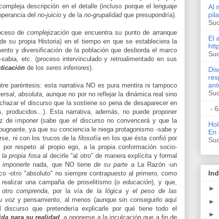
ompleja descripción en el detalle (incluso porque el lenguaje
Al 
pil
noperancia del
no-juicio
y de la
no-grupalidad
que presupondría).
Suc
roceso de
complejización
que encuentra su punto de arranque
El 
e su propia Historia) en el tiempo en que se estableciera la
http
ento y diversificación de la población que desborda el marco
Suc
-sabia, etc. (proceso intervinculado y retroalimentado en sus
ticación
de los
seres inferiores
).
Dis
res
ant
ntre paréntesis: esta narrativa NO es pura mentira ni tampoco
Suc
ersal
,
absoluta
, aunque no por no reflejar la dinámica real sino
rechazar el discurso que la sostiene so pena de desaparecer en
- 6
, producidos...). Esta narrativa, además, no puede proponer
z de imponer (sabe que el discurso no convencerá y que la
Hol
pugnante, ya que su conciencia le niega protagonismo -sabe y
En 
rse, ni con los trucos de la
filosofía
en los que ésta confió por
Suc
, por respeto al propio ego, a la propia conformación socio-
la propia fosa
al decirle "al otro" de manera explícita y formal
a
imponerle
nada, que NO tiene
de su parte
a La Razón -un
Ind
co -otro "absoluto" no siempre contrapuesto al primero, como
a realizar una campaña de proselitismo (o
educación
), y que,
►
l otro
comprenda
, por la vía de
la lógica
y
el peso de las
u voz
y pensamiento, al menos (aunque sin conseguirlo aquí
►
 discurso que pretendería explicarle por qué tiene todo el
►
ida
para
su realidad
, a oponerse a la inculcación que a fin de