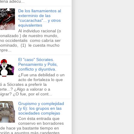
llena adecu...
De los llamamientos al
exterminio de las
"cucarachas"... y otros
equivalentes
Al individuo racional (o
ionalizado ) de nuestro mundo,
o occidentalis como cabría ser
ominado, (1) le cuesta mucho
pre...
El "caso" Sócrates.
Pensamiento y Polis,
conflicto y diyuntiva.
¿Fue una debilidad o un
acto de fortaleza lo que
vó a Sócrates a preferir la
rte...? ¿Algo a valorar o a
igrar? ¿O fue, por el cont...
Grupismo y complejidad
(y 6): los grupos en las
sociedades complejas
Con ésta entrada que
conservo en borradores
de hace ya bastante tiempo en
nción a asuntos más candentes