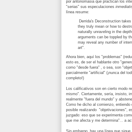
por antonomasia que practican los inte
"serias" sus especulaciones
inmediati
línea resume:
Derrida's Deconstruction takes 
they truly mean or how to destr
naturally unraveling in the dep
arguments can be toppled by the
may reveal any number of interna
art".
Ahora bien, aquí los "problemas" (redu
esto es, de ser el hablante otro "gene
como "desde fuera" , o sea, son "obje
parcialmente "artificial" (¡nunca del 
completo!)
Los calificativos son en cierto modo r
mismo". Ciertamente, sería, insisto, im
realmente "fuera del mundo" y absten
Como he dicho al comienzo, entiendo q
posible realizando "objetivaciones", e
juzgado: eso que se experimenta como 
que me afecta y me determina"... a actu
Sin embargo, hay una línea que sigue 