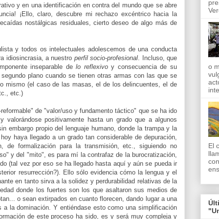
pre
rativo y en una identificación en contra del mundo que se abre
Ver
ncia! ¡Ello, claro, descubre mi rechazo excéntrico hacia la
ecaídas nostálgicas residuales, cierto deseo de algo más de
ulista y todos os intelectuales adolescemos de una conducta
a idiosincrasia, a nuestro
perfil socio-profesional
. Incluso, que
o m
mponente inseparable de
lo reflexivo
y consecuencia de su
vul
 segundo plano cuando se tienen otras armas con las que se
act
 mismo (el caso de las masas, el de los delincuentes, el de
int
c., etc.)
a-reformable" de "valor/uso y fundamento táctico" que se ha ido
 y valorándose positivamente hasta un grado que a algunos
sin embargo propio del lenguaje humano, donde la trampa y la
 hoy haya llegado a un grado tan considerable de depuración,
El 
ón, de formalización para la transmisión, etc., siguiendo no
lla
so" y del "mito", es para mí la contrafaz de la burocratización,
con
edo (tal vez por eso se ha llegado hasta aquí y aún se pueda ir
ens
sterior resurrección?). Ello sólo evidencia cómo la lengua y el
ante en tanto sirva a la solidez y perdurabilidad relativas de la
iedad donde los fuertes son los que asaltaron sus medios de
tan... o sean extirpados en cuanto florecen, dando lugar a una
Últ
s a la dominación. Y entiéndase esto como una simplificación
"U
formación de este proceso ha sido, es y será muy compleja y