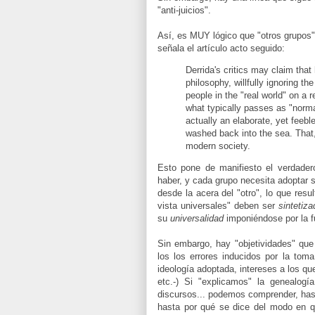
"anti-juicios".
Así, es MUY lógico que "otros grupos
señala el artículo acto seguido:
Derrida's critics may claim that h
philosophy, willfully ignoring 
people in the "real world" on a re
what typically passes as "norma
actually an elaborate, yet feebl
washed back into the sea. That
modern society.
Esto pone de manifiesto el verdader
haber, y cada grupo necesita adoptar s
desde la acera del "otro", lo que resu
vista universales" deben ser
sintetiza
su
universalidad
imponiéndose por la fu
Sin embargo, hay "objetividades" que 
los los errores inducidos por la tom
ideología adoptada, intereses a los q
etc.-) Si "explicamos" la genealog
discursos... podemos comprender, hast
hasta por qué se dice del modo en q