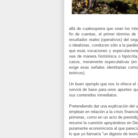
allá de cualesquiera que sean los int
fin de cuentas, el primer término de 
resultados reales
(operativos) del segu
o idealistas, conducen sólo a la parál
que esas vocaciones y especulaciones 
sea de manera histriónica o hipócrit
casos, meramente especulativas (en r
exige esas señales identitarias com
teóricos).
Un buen ejemplo que nos lo ofrece el 
servirá de base para unos apuntes qu
sus contenidos inmediatos.
Pretendiendo dar una explicación del 
emplean en relación a la crisis financ
primeras, como en un acto de prestidigi
resume la cuestión apoyándose en De
puramente economicista al que parecía 
lo que yo llamaría "un digesto de teorí