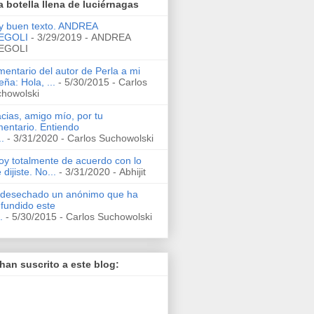
 botella llena de luciérnagas
 buen texto. ANDREA
EGOLI
- 3/29/2019
- ANDREA
EGOLI
entario del autor de Perla a mi
eña: Hola, ...
- 5/30/2015
- Carlos
howolski
cias, amigo mío, por tu
entario. Entiendo
..
- 3/31/2020
- Carlos Suchowolski
oy totalmente de acuerdo con lo
 dijiste. No...
- 3/31/2020
- Abhijit
desechado un anónimo que ha
fundido este
.
- 5/30/2015
- Carlos Suchowolski
han suscrito a este blog: