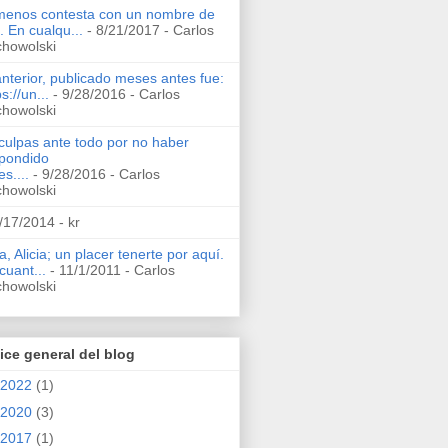
menos contesta con un nombre de
a. En cualqu...
- 8/21/2017
- Carlos
howolski
anterior, publicado meses antes fue:
s://un...
- 9/28/2016
- Carlos
howolski
culpas ante todo por no haber
pondido
es....
- 9/28/2016
- Carlos
howolski
/17/2014
- kr
a, Alicia; un placer tenerte por aquí.
cuant...
- 11/1/2011
- Carlos
howolski
ice general del blog
2022
(1)
2020
(3)
2017
(1)