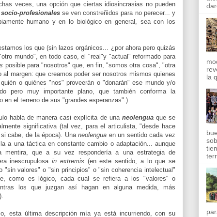
has veces, una opción que ciertas idiosincrasias no pueden
dar
s socio-profesionales
se ven constreñidos para no perecer... y
iamente humano y en lo biológico en general, sea con los
stamos los que (sin lazos orgánicos... ¿por ahora pero quizás
"otro mundo", en todo caso, el "real"y "actual" reformado para
mod
as
posible para "nosotros" que, en fin, "somos otra cosa", "otra
rev
so al margen: que creamos poder ser nosotros mismos quienes
la 
quién o quiénes "nos" proveerán o "donarán" ese mundo y/o
do pero muy importante plano, que también conforma la
so en el terreno de sus "grandes esperanzas".)
ulo habla de manera casi explícita de una
neolengua
que se
ente significativa (tal vez, para el articulista, "desde hace
bue
 si cabe, de la época). Una
neolengua
en un sentido cada vez
sob
la a una táctica en constante cambio o adaptación... aunque
tie
a mentira, que a su vez respondería a una estrategia de
terr
ra inescrupulosa
in extremis
(en este sentido, a lo que se
o "sin valores" o "sin principios" o "sin coherencia intelectual"
, como es lógico, cada cual se refiera a los "valores" o
ientras los que juzgan así hagan en alguna medida, más
).
par
, esta última descripción mía ya está incurriendo, con su