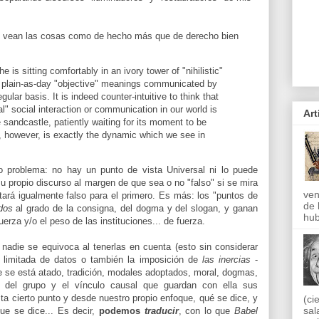
" vean las cosas como de hecho más que de derecho bien
e is sitting comfortably in an ivory tower of "nihilistic"
the plain-as-day "objective" meanings communicated by
gular basis. It is indeed counter-intuitive to think that
l" social interaction or communication in our world is
Art
e sandcastle, patiently waiting for its moment to be
, however, is exactly the dynamic which we see in
o problema: no hay un punto de vista Universal ni lo puede
u propio discurso al margen de que sea o no "falso" si se mira
ven
ltará igualmente falso para el primero. Es más: los "puntos de
de 
dos
al grado de la consigna, del dogma y del slogan, y ganan
hub
erza y/o el peso de las instituciones... de fuerza.
nadie se equivoca al tenerlas en cuenta (esto sin considerar
a limitada de datos o también la imposición de
las inercias
-
ue se está atado, tradición, modales adoptados, moral, dogmas,
ía del grupo y el vínculo causal que guardan con ella sus
a cierto punto y desde nuestro propio enfoque, qué se dice, y
(ci
sal
ue se dice... Es decir,
podemos
traducir
, con lo que
Babel