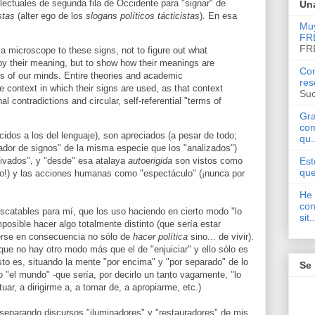
lectuales de segunda fila de Occidente para "signar" de
Una
stas
(alter ego de los
slogans políticos tácticistas
). En esa
Muy
FR
FR
a microscope to these signs, not to figure out what
oy their meaning, but to show how their meanings are
Com
ths of our minds. Entire theories and academic
res
 context in which their signs are used, as that context
Suc
l contradictions and circular, self-referential "terms of
Gra
com
cidos a los del lenguaje), son apreciados (a pesar de todo;
qu.
rador de signos" de la misma especie que los "analizados")
Est
tivados", y "desde" esa atalaya
autoerigida
son vistos como
que
todo!) y las acciones humanas como "espectáculo" (¡nunca por
He 
con
escatables para mí, que los uso haciendo en cierto modo "lo
sit..
posible hacer algo totalmente distinto (que sería estar
erse en consecuencia no sólo de
hacer política
sino... de vivir).
ue no hay otro modo más que el de "enjuiciar" y ello sólo es
sto es, situando la mente "por encima" y "por separado" de lo
Se 
"el mundo" -que sería, por decirlo un tanto vagamente, "lo
ar, a dirigirme a, a tomar de, a apropiarme, etc.)
separando discursos "iluminadores" y "restauradores" de mis