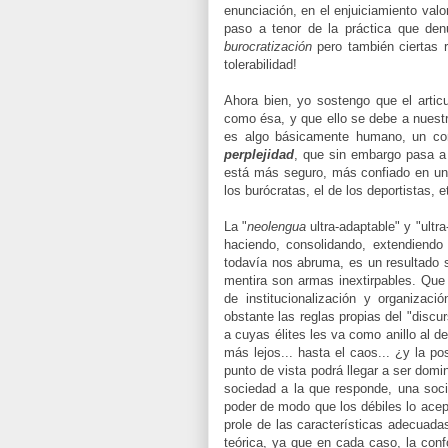
enunciación, en el enjuiciamiento valo
paso a tenor de la práctica que denu
burocratización
pero también ciertas r
tolerabilidad!
Ahora bien, yo sostengo que el artic
como ésa, y que ello se debe a nuestr
es algo básicamente humano, un co
perplejidad
, que sin embargo pasa a
está más seguro, más confiado en uno
los burócratas, el de los deportistas, et
La "
neolengua
ultra-adaptable" y "ultr
haciendo, consolidando, extendiendo
todavía nos abruma, es un resultado 
mentira son armas inextirpables. Que
de institucionalización y organizaci
obstante las reglas propias del "discur
a cuyas élites les va como anillo al d
más lejos... hasta el caos... ¿y la po
punto de vista podrá llegar a ser domin
sociedad a la que responde, una soc
poder de modo que los débiles lo acep
prole de las características adecuada
teórica, ya que en cada caso, la con