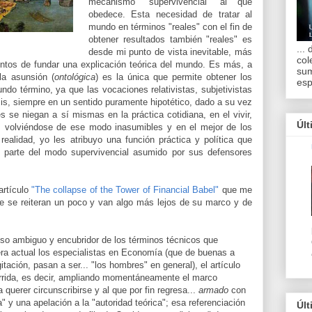
mecanismo "supervivencial" al que
obedece. Esta necesidad de tratar al
mundo en términos "reales" con el fin de
obtener resultados también "reales" es
...
desde mi punto de vista inevitable, más
col
entos de fundar una explicación teórica del mundo. Es más, a
sum
la asunsión (
ontológica
) es la única que permite obtener los
esp
ndo término, ya que las vocaciones relativistas, subjetivistas
isis, siempre en un sentido puramente hipotético, dado a su vez
se niegan a sí mismas en la práctica cotidiana, en el vivir,
Últ
a, volviéndose de ese modo inasumibles y en el mejor de los
ealidad, yo les atribuyo una función práctica y política que
o parte del modo supervivencial asumido por sus defensores
artículo
"The collapse of the Tower of Financial Babel"
que me
e se reiteran un poco y van algo más lejos de su marco y de
uso ambiguo y encubridor de los términos técnicos que
iera actual los especialistas en Economía (que de buenas a
tación, pasan a ser... "los hombres" en general), el artículo
rrida, es decir, ampliando momentáneamente el marco
querer circunscribirse y al que por fin regresa...
armado
con
a" y una apelación a la "autoridad teórica"; esa referenciación
Últ