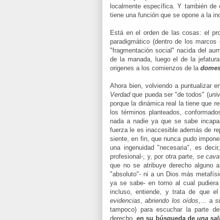
localmente específica. Y también de c
tiene una función que se opone a la i
Está en el orden de las cosas: el p
paradigmático (dentro de los marcos d
"fragmentación social" nacida del aum
de la manada, luego el de la jefatura
origenes a los comienzos de la
domes
Ahora bien, volviendo a puntualizar e
Verdad
que pueda ser "de todos" (
univ
porque la dinámica real la tiene que 
los términos planteados, conformados
nada a nadie ya que se sabe incapa
fuerza le es inaccesible además de re
siente, en fin, que nunca pudo impone
una ingenuidad "necesaria", es decir
profesional-; y, por otra parte,
se cava 
que no se atribuye derecho alguno 
"absoluto"- ni a un Dios más metafísi
ya se sabe- en torno al cual pudier
incluso, entiende, y trata de que e
evidencias
,
abriendo los oídos
,... a
s
tampoco) para escuchar la parte del
derecho,
en su búsqueda de
una sal