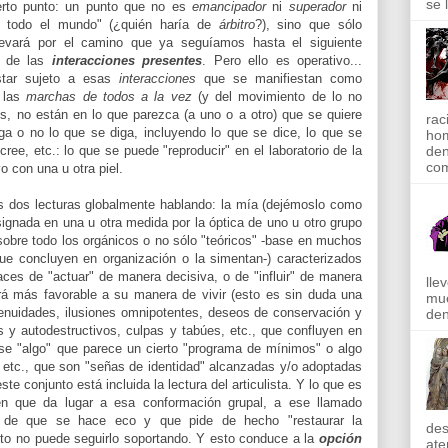
se 
ierto punto: un punto que no es
emancipador
ni
superador
ni
 todo el mundo" (¿quién haría de
árbitro
?), sino que sólo
llevará por el camino que ya seguíamos hasta el siguiente
do de las
interacciones presentes
. Pero ello es operativo...
estar sujeto a esas
interacciones
que se manifiestan como
r las
marchas de todos a la vez
(y del movimiento de lo no
s, no están en lo que parezca (a uno o a otro) que se quiere
rac
iga o no lo que se diga, incluyendo lo que se dice, lo que se
hom
den
ree, etc.: lo que se puede "reproducir" en el laboratorio de la
com
o con una u otra piel.
os dos lecturas globalmente hablando: la mía (dejémoslo como
signada en una u otra medida por la óptica de uno u otro grupo
sobre todo los orgánicos o no sólo "teóricos" -base en muchos
e concluyen en organización o la simentan-) caracterizados
ces de "actuar" de manera decisiva, o de "influir" de manera
lle
erá más favorable a su manera de vivir (esto es sin duda una
mue
genuidades, ilusiones omnipotentes, deseos de conservación y
den
 y autodestructivos, culpas y tabúes, etc., que confluyen en
se "algo" que parece un cierto "programa de mínimos" o algo
a, etc., que son "señas de identidad" alcanzadas y/o adoptadas
ste conjunto está incluida la lectura del articulista. Y lo que es
en que da lugar a esa conformación grupal, a ese llamado
a de que se hace eco y que pide de hecho "restaurar la
des
tanto no puede seguirlo soportando. Y esto conduce a la
opción
ate