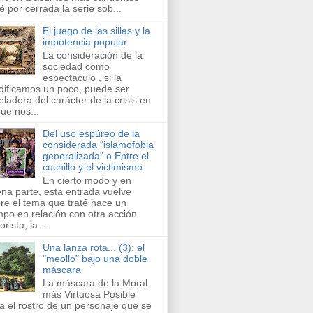
é por cerrada la serie sob...
El juego de las sillas y la
impotencia popular
La consideración de la
sociedad como
espectáculo , si la
ificamos un poco, puede ser
eladora del carácter de la crisis en
que nos...
Del uso espúreo de la
considerada "islamofobia
generalizada" o Entre el
cuchillo y el victimismo.
En cierto modo y en
na parte, esta entrada vuelve
re el tema que traté hace un
mpo en relación con otra acción
orista, la ...
Una lanza rota... (3): el
"meollo" bajo una doble
máscara
La máscara de la Moral
más Virtuosa Posible
a el rostro de un personaje que se