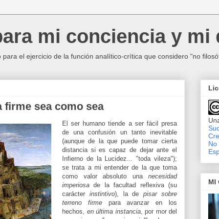
ara mi conciencia y mi
ara el ejercicio de la función analítico-crítica que considero "no filosófi
Lic
a firme sea como sea
Una
El ser humano tiende a ser fácil presa
Suc
de una confusión un tanto inevitable
Cre
(aunque de la que puede tomar cierta
No 
distancia si es capaz de dejar ante el
Esp
Infierno de la Lucidez... "toda vileza");
se trata a mi entender de la que toma
como valor absoluto una
necesidad
MI
imperiosa
de la facultad reflexiva (su
carácter
instintivo
), la de
pisar sobre
terreno firme
para avanzar en los
hechos,
en última instancia
, por mor del