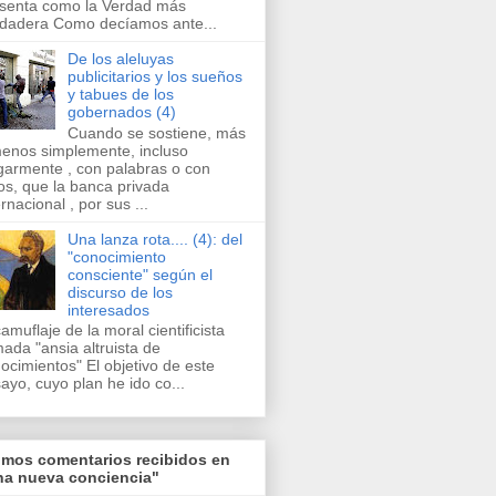
senta como la Verdad más
dadera Como decíamos ante...
De los aleluyas
publicitarios y los sueños
y tabues de los
gobernados (4)
Cuando se sostiene, más
enos simplemente, incluso
garmente , con palabras o con
os, que la banca privada
ernacional , por sus ...
Una lanza rota.... (4): del
"conocimiento
consciente" según el
discurso de los
interesados
camuflaje de la moral cientificista
mada "ansia altruista de
ocimientos" El objetivo de este
ayo, cuyo plan he ido co...
imos comentarios recibidos en
na nueva conciencia"